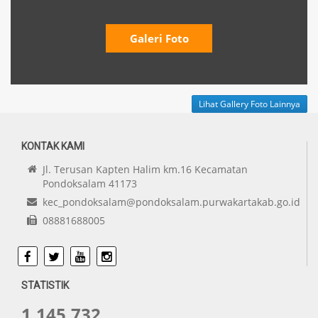
Galeri Foto
Lihat Gallery Foto Lainnya
KONTAK KAMI
Jl. Terusan Kapten Halim km.16 Kecamatan
Pondoksalam 41173
kec_pondoksalam@pondoksalam.purwakartakab.go.id
08881688005
Facebook
Twitter
Youtube
Instagram
STATISTIK
1.145.732